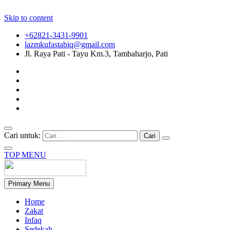
Skip to content
+62821-3431-9901
lazmkufastabiq@gmail.com
Jl. Raya Pati - Tayu Km.3, Tambaharjo, Pati
Cari untuk:
TOP MENU
Primary Menu
Home
Zakat
Infaq
Sedekah