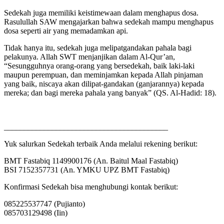
Sedekah juga memiliki keistimewaan dalam menghapus dosa.
Rasulullah SAW mengajarkan bahwa sedekah mampu menghapus
dosa seperti air yang memadamkan api.
Tidak hanya itu, sedekah juga melipatgandakan pahala bagi
pelakunya. Allah SWT menjanjikan dalam Al-Qur’an,
“Sesungguhnya orang-orang yang bersedekah, baik laki-laki
maupun perempuan, dan meminjamkan kepada Allah pinjaman
yang baik, niscaya akan dilipat-gandakan (ganjarannya) kepada
mereka; dan bagi mereka pahala yang banyak” (QS. Al-Hadid: 18).
_________________________________________
Yuk salurkan Sedekah terbaik Anda melalui rekening berikut:
BMT Fastabiq 1149900176 (An. Baitul Maal Fastabiq)
BSI 7152357731 (An. YMKU UPZ BMT Fastabiq)
Konfirmasi Sedekah bisa menghubungi kontak berikut:
085225537747 (Pujianto)
085703129498 (Iin)