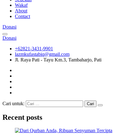
Wakaf
About
Contact
Donasi
Donasi
+62821-3431-9901
lazmkufastabiq@gmail.com
Jl. Raya Pati - Tayu Km.3, Tambaharjo, Pati
Cari untuk:
Recent posts