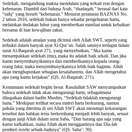
Sedekah, mengandung makna mendalam yang terkait erat dengan
kebenaran. Diambil dari bahasa Arab, “shadaqah,” berasal dari kata
“sidq” yang berarti “kebenaran.” Menurut peraturan BAZNAS No.
2 tahun 2016, sedekah bukan hanya sekadar pengeluaran harta,
melainkan tindakan luhur yang memberikan manfaat untuk kebaikan
bersama di luar kewajiban zakat.
Sedekah adalah amalan yang dicintai oleh Allah SWT, seperti yang
terbukti dalam banyak ayat Al-Qur’an. Salah satunya terdapat dalam
surat Al-Baqarah ayat 271, yang menyebutkan, “Jika kamu
menampakkan sedekah (mu), maka itu adalah baik sekali. Dan jika
kamu menyembunyikannya dan memberikannya kepada orang-
orang fakir, maka menyembunyikannya lebih baik bagimu. Allah
akan menghapuskan sebagian kesalahanmu, dan Allah mengetahui
apa yang kamu kerjakan” (QS. Al-Baqarah: 271).
Keutamaan sedekah begitu besar. Rasulullah SAW menyampaikan
bahwa sedekah tidak akan mengurangi harta, sebagaimana
diingatkan dalam hadits Muslim, “Sedekah tidaklah mengurangi
harta.” Meskipun terlihat secara materi harta berkurang, namun
pahala yang diterima di sisi Allah SWT akan menutupi kekurangan
tersebut dan bahkan terus berkembang menjadi lebih banyak, sesuai
dengan janji Allah dalam surat Saba, “Dan barang apa saja yang
kamu nafkahkan, maka Allah akan menggantinya dan Dia-lah
pemberi rezeki sebaik-baiknya” (QS. Saba’: 39).