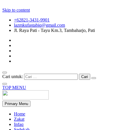
Skip to content
+62821-3431-9901
lazmkufastabiq@gmail.com
Jl. Raya Pati - Tayu Km.3, Tambaharjo, Pati
Cari untuk:
TOP MENU
Primary Menu
Home
Zakat
Infaq
Sedekah