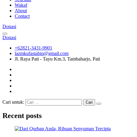
Wakaf
About
Contact
Donasi
Donasi
+62821-3431-9901
lazmkufastabiq@gmail.com
Jl. Raya Pati - Tayu Km.3, Tambaharjo, Pati
Cari untuk:
Recent posts