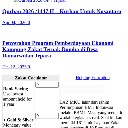
Qurban 2026 /1447 H – Kurban Untuk Nusantara
Apr 04, 2026
0
Penyerahan Program Pemberdayaan Ekonomi
Kampung Zakat Ternak Domba di Desa
Damarwulan Jepara
Des 12, 2025
0
Helping Education
Zakat Caculator
Bank Saving
U
se lowest
amount held for
LAZ MKU lahir dari rahim
1 year
Perhimpunan BMT Indonesia
melalui PBMT Maal yang menjadi
wadah kegiatan sosial. Saat ini kami
+ Gold & Silver
memiliki 161 Unit Layanan Zakat
M
onetary value
yang tersebar di 10 Propinsi di