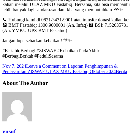
kalian melalui ULAZ MKU Fastabiq! Bersama, kita bisa membantu
lebih banyak lagi saudara-saudara kita yang membutuhkan. 🤲✨
📞 Hubungi kami di 0821-3431-9901 atau transfer donasi kalian ke:
🏦 BMT Fastabiq: 1300.9000001 (An. Infaq) 🏦 BSI: 7152635731
(An. YMKU UPZ BMT Fastabiq)
Jangan lupa sebarkan kebaikan! 💚✨
#FastabiqBerbagi #ZISWAF #KebaikanTiadaAkhir
#BerbagiBerkah #PeduliSesama
Nov 7, 2024
Leave a Comment
on Laporan Penghimpunan &
Pentasarufan ZISWAF ULAZ MKU Fastabiq Oktober 2024
Berita
About The Author
yusuf