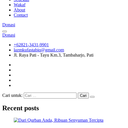
Wakaf
About
Contact
Donasi
Donasi
+62821-3431-9901
lazmkufastabiq@gmail.com
Jl. Raya Pati - Tayu Km.3, Tambaharjo, Pati
Cari untuk:
Recent posts