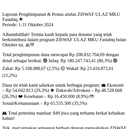
Laporan Penghimpunan & Pentas arufan ZISWAF ULAZ MKU
Fastabiq 🌟
Periode: 1-31 Oktober 2024
Alhamdulillah! Terima kasih kepada para donatur yang telah
berkontribusi dalam program ZISWAF ULAZ MKU Fastabiq bulan
Oktober ini. 🙏💚
Total penghimpunan dana mencapai Rp 208.832.704,09 dengan
detail sebagai berikut: 🟢 Infaq: Rp 180.247.743,41 (86,3%) 🔵
Zakat: Rp 5.168.088,67 (2,5%) 🟡 Wakaf: Rp 23.416.872,01
(11,2%)
Dana ini telah kami salurkan untuk berbagai program: 💼 Ekonomi
– Rp 54.042.813 (29,3%) 🍀 Dakwah/Advokasi – Rp 48.528.668
(26,3%) ❤️ Kesehatan – Rp 16.450.000 (8,9%) 🤲
Sosial/Kemanusiaan – Rp 65.535.500 (35,5%)
👥 Total penerima manfaat: 849 jiwa yang terbantu berkat kebaikan
kalian!
Yuk, mari teruskan semangat berbagi dengan menyalurkan ZISWAF