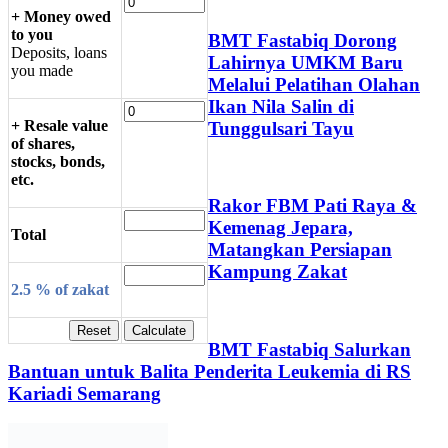
+ Money owed
to you
BMT Fastabiq Dorong
Deposits, loans
Lahirnya UMKM Baru
you made
Melalui Pelatihan Olahan
Ikan Nila Salin di
+ Resale value
Tunggulsari Tayu
of shares,
stocks, bonds,
etc.
Rakor FBM Pati Raya &
Kemenag Jepara,
Total
Matangkan Persiapan
Kampung Zakat
2.5 % of zakat
BMT Fastabiq Salurkan
Bantuan untuk Balita Penderita Leukemia di RS
Kariadi Semarang