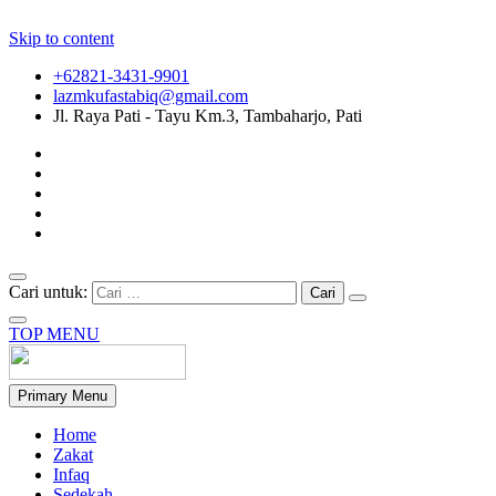
Skip to content
+62821-3431-9901
lazmkufastabiq@gmail.com
Jl. Raya Pati - Tayu Km.3, Tambaharjo, Pati
Cari untuk:
TOP MENU
Primary Menu
Home
Zakat
Infaq
Sedekah