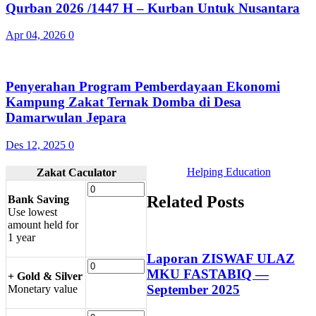
Qurban 2026 /1447 H – Kurban Untuk Nusantara
Apr 04, 2026
0
Penyerahan Program Pemberdayaan Ekonomi
Kampung Zakat Ternak Domba di Desa
Damarwulan Jepara
Des 12, 2025
0
Helping Education
Zakat Caculator
Related Posts
Bank Saving
U
se lowest
amount held for
1 year
Laporan ZISWAF ULAZ
MKU FASTABIQ —
+ Gold & Silver
September 2025
M
onetary value