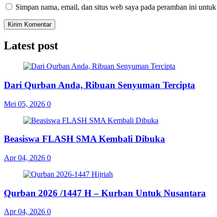
Simpan nama, email, dan situs web saya pada peramban ini untuk
Latest post
Dari Qurban Anda, Ribuan Senyuman Tercipta
Mei 05, 2026
0
Beasiswa FLASH SMA Kembali Dibuka
Apr 04, 2026
0
Qurban 2026 /1447 H – Kurban Untuk Nusantara
Apr 04, 2026
0