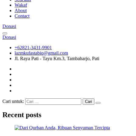
Wakaf
About
Contact
Donasi
Donasi
+62821-3431-9901
lazmkufastabiq@gmail.com
Jl. Raya Pati - Tayu Km.3, Tambaharjo, Pati
Cari untuk:
Recent posts