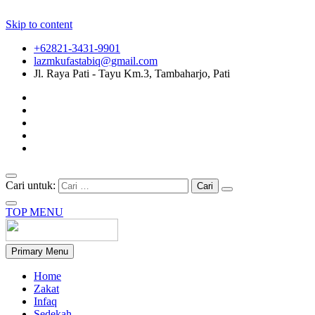
Skip to content
+62821-3431-9901
lazmkufastabiq@gmail.com
Jl. Raya Pati - Tayu Km.3, Tambaharjo, Pati
Cari untuk:
TOP MENU
Primary Menu
Home
Zakat
Infaq
Sedekah