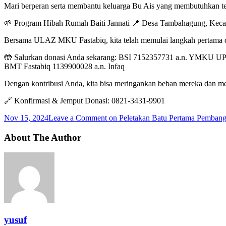
Mari berperan serta membantu keluarga Bu Ais yang membutuhkan te
🌱 Program Hibah Rumah Baiti Jannati 📍 Desa Tambahagung, Kec
Bersama ULAZ MKU Fastabiq, kita telah memulai langkah pertama da
🤲 Salurkan donasi Anda sekarang: BSI 7152357731 a.n. YMKU U
BMT Fastabiq 1139900028 a.n. Infaq
Dengan kontribusi Anda, kita bisa meringankan beban mereka dan m
🔗 Konfirmasi & Jemput Donasi: 0821-3431-9901
Nov 15, 2024
Leave a Comment
on Peletakan Batu Pertama Pemban
About The Author
yusuf