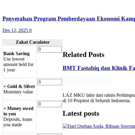
Penyerahan Program Pemberdayaan Ekonomi Kamp
Des 12, 2025
0
Zakat Caculator
Related Posts
Bank Saving
U
se lowest
amount held for
BMT Fastabiq dan Klinik Fa
1 year
+ Gold & Silver
M
onetary value
LAZ MKU lahir dari rahim Perhimpun
di 10 Propinsi di Seluruh Indonesia.
+ Money owed
Latest posts
to you
Deposits, loans
you made