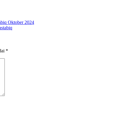
biq Oktober 2024
stabiq
dai
*