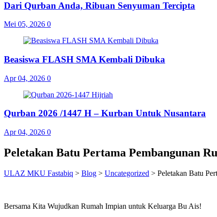
Dari Qurban Anda, Ribuan Senyuman Tercipta
Mei 05, 2026
0
Beasiswa FLASH SMA Kembali Dibuka
Apr 04, 2026
0
Qurban 2026 /1447 H – Kurban Untuk Nusantara
Apr 04, 2026
0
Peletakan Batu Pertama Pembangunan R
ULAZ MKU Fastabiq
>
Blog
>
Uncategorized
>
Peletakan Batu P
Bersama Kita Wujudkan Rumah Impian untuk Keluarga Bu Ais!